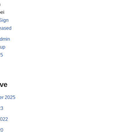
h
ei
Sign
leased
dmin
-up
.5
d
ive
r 2025
23
2022
20