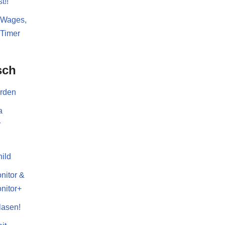
t!!
 Wages,
 Timer
sch
erden
a
r
ild
nitor &
nitor+
lasen!