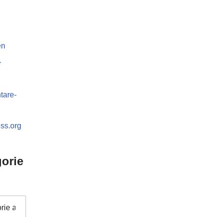
en
r
are-
ss.org
orie