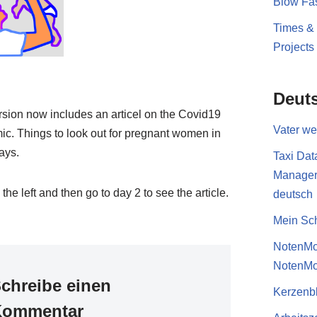
Blow Fas
Times &
Projects
Deut
rsion now includes an articel on the Covid19
Vater w
c. Things to look out for pregnant women in
ays.
Taxi Dat
Manage
 the left and then go to day 2 to see the article.
deutsch
Mein Sch
NotenMo
NotenMo
chreibe einen
Kerzenb
Kommentar