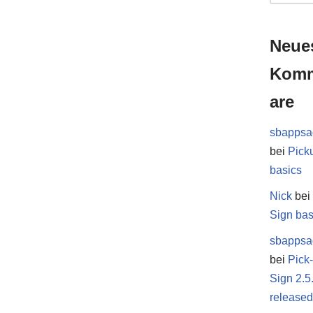
Neue
Kom
are
sbappsa
bei
Pick
basics
Nick
be
Sign bas
sbappsa
bei
Pick
Sign 2.5
release