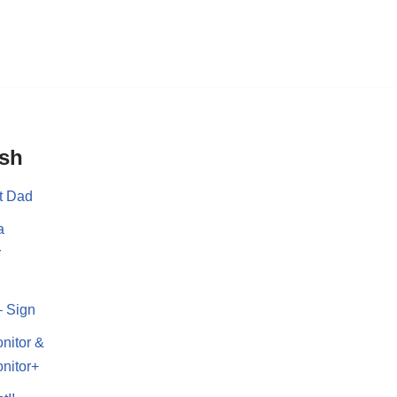
ish
t Dad
a
r
– Sign
nitor &
nitor+