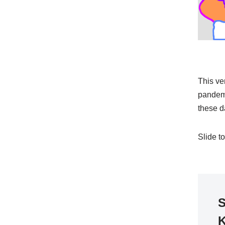
This ve
pandemi
these d
Slide to
S