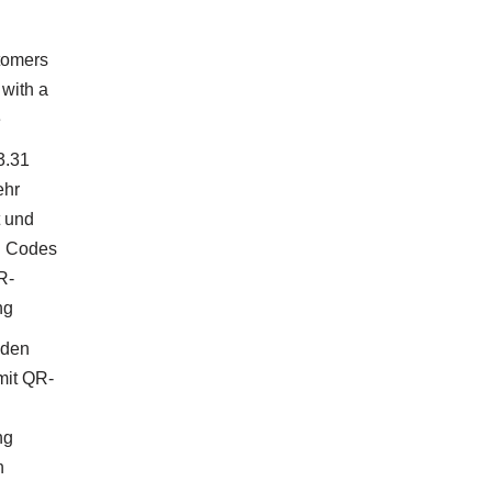
tomers
with a
e
3.31
ehr
t und
 Codes
R-
ng
nden
mit QR-
ng
n