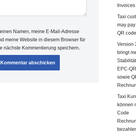
Invoices
Taxi cus
may pay 
einen Namen, meine E-Mail-Adresse
QR cod
nd meine Website in diesem Browser für
Version 
ie nächste Kommentierung speichern.
bringt m
Stabilitä
EPC-QR
sowie Q
Rechnu
Taxi Ku
können 
Code
Rechnu
bezahle