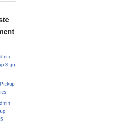
ste
ment
dmin
up Sign
i
Pickup
ics
dmin
-up
.5
d