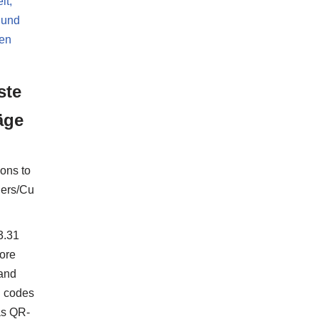
it,
 und
ten
ste
äge
ions to
ers/Cu
3.31
ore
 and
 codes
as QR-