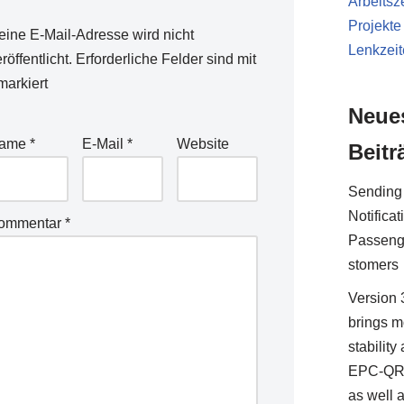
Arbeitsze
Projekte
eine E-Mail-Adresse wird nicht
Lenkzei
röffentlicht.
Erforderliche Felder sind mit
arkiert
Neue
ame
*
E-Mail
*
Website
Beitr
Sending
Notificat
ommentar
*
Passeng
stomers
Version 
brings m
stability
EPC-QR
as well 