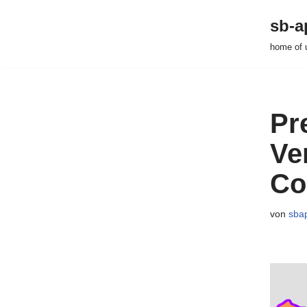
sb-a
Zum
home of 
Inhalt
springen
Pr
Ve
Co
von
sba