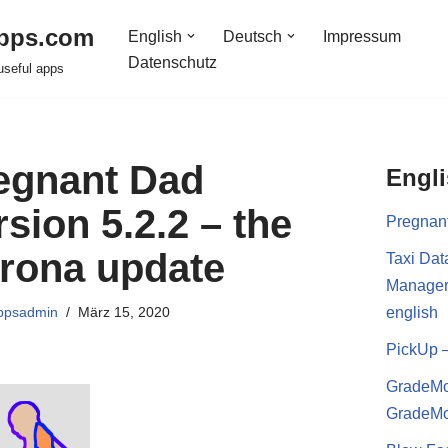
pps.com
English
Deutsch
Impressum
Datenschutz
useful apps
egnant Dad
Engl
rsion 5.2.2 – the
Pregnan
rona update
Taxi Dat
Manage
ppsadmin
März 15, 2020
english
PickUp 
GradeMo
GradeMo