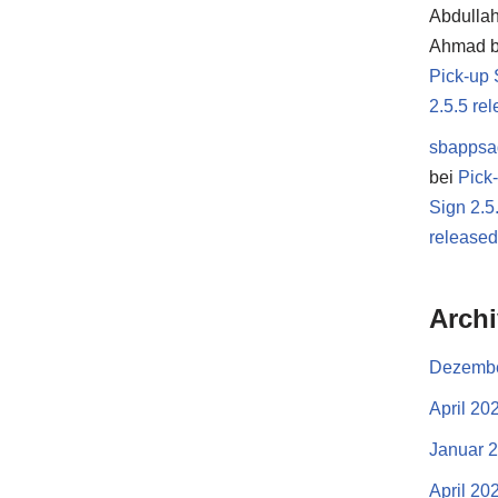
Abdulla
Ahmad
b
Pick-up 
2.5.5 re
sbappsa
bei
Pick
Sign 2.5
release
Arch
Dezembe
April 20
Januar 
April 20