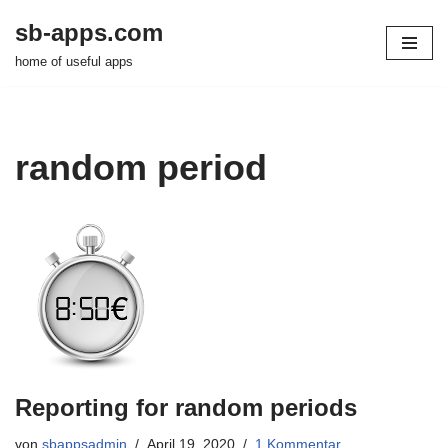
sb-apps.com
Zum
home of useful apps
Inhalt
springen
random period
Reporting for random periods
von
sbappsadmin
April 19, 2020
1 Kommentar