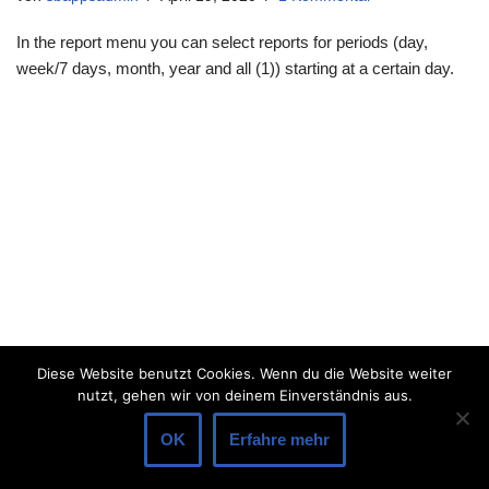
In the report menu you can select reports for periods (day,
week/7 days, month, year and all (1)) starting at a certain day.
Diese Website benutzt Cookies. Wenn du die Website weiter
nutzt, gehen wir von deinem Einverständnis aus.
OK
Erfahre mehr
Neve
| Präsentiert von
WordPress