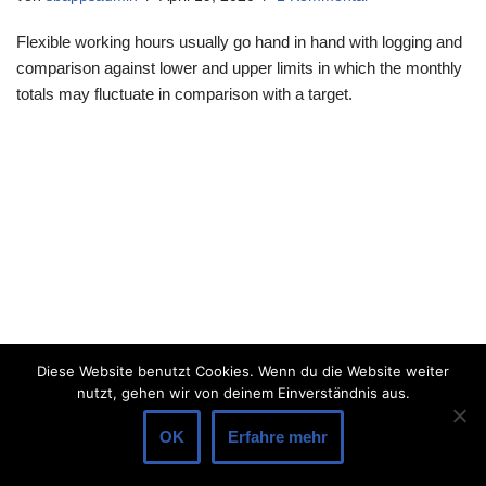
Flexible working hours usually go hand in hand with logging and
comparison against lower and upper limits in which the monthly
totals may fluctuate in comparison with a target.
Diese Website benutzt Cookies. Wenn du die Website weiter
nutzt, gehen wir von deinem Einverständnis aus.
OK
Erfahre mehr
Neve
| Präsentiert von
WordPress