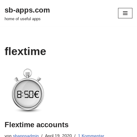
sb-apps.com
Zum
home of useful apps
Inhalt
springen
flextime
Flextime accounts
von
sbappsadmin
April 19, 2020
1 Kommentar