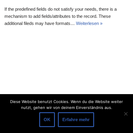
If the predefined fields do not satisfy your needs, there is a
mechanism to add fields/attributes to the record. These
additional fileds may have formats…
Weiterlesen »
Diese Website benutzt Cookies. Wenn du die Website weiter
nutzt, gehen wir von deinem Einverständnis aus.
OK
Erfahre mehr
Neve
| Präsentiert von
WordPress