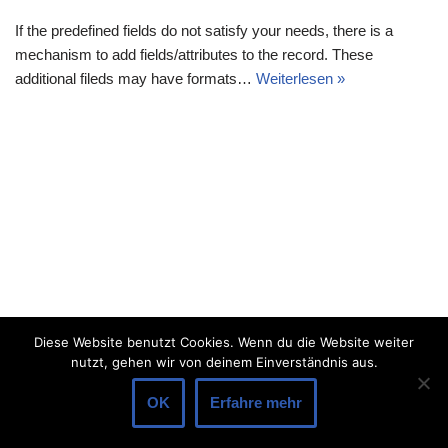
If the predefined fields do not satisfy your needs, there is a
mechanism to add fields/attributes to the record. These
additional fileds may have formats…
Weiterlesen »
Diese Website benutzt Cookies. Wenn du die Website weiter
nutzt, gehen wir von deinem Einverständnis aus.
OK
Erfahre mehr
Neve
| Präsentiert von
WordPress