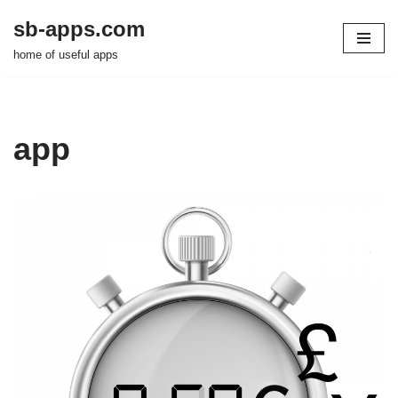
sb-apps.com
Zum
home of useful apps
Inhalt
springen
app