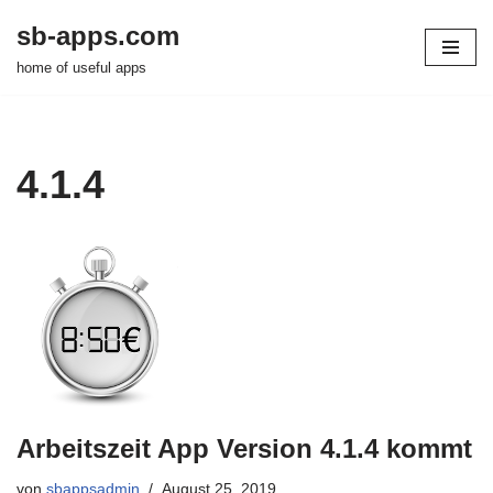
sb-apps.com
Zum
home of useful apps
Inhalt
springen
4.1.4
Arbeitszeit App Version 4.1.4 kommt
von
sbappsadmin
August 25, 2019