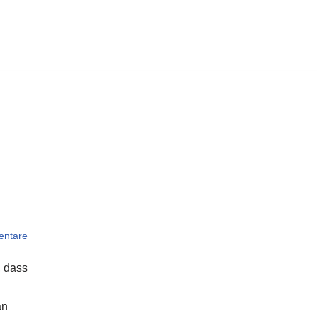
entare
, dass
an