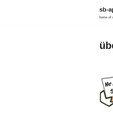
sb-a
Zum
home of 
Inhalt
springen
üb