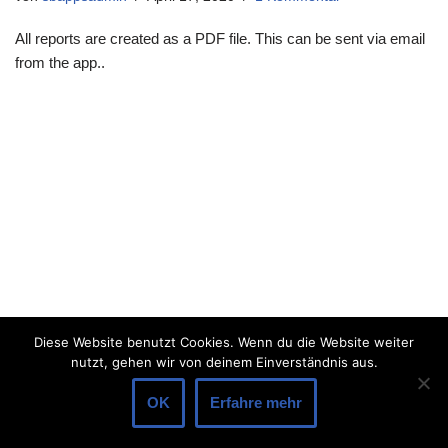
All reports are created as a PDF file. This can be sent via email
from the app..
Diese Website benutzt Cookies. Wenn du die Website weiter
nutzt, gehen wir von deinem Einverständnis aus.
OK
Erfahre mehr
Neve
| Präsentiert von
WordPress