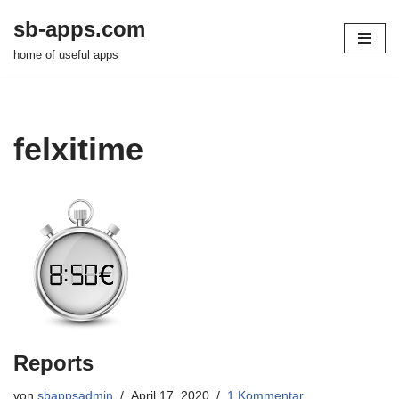
sb-apps.com
Zum
home of useful apps
Inhalt
springen
felxitime
Reports
von
sbappsadmin
April 17, 2020
1 Kommentar